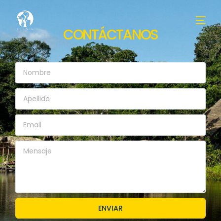
C
O
N
T
Á
C
T
A
N
O
S
ENVIAR